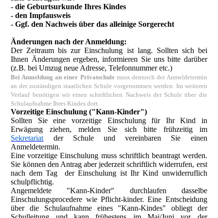
- die Geburtsurkunde Ihres Kindes
- den Impfausweis
- Ggf. den Nachweis über das alleinige Sorgerecht
Änderungen nach der Anmeldung:
Der Zeitraum bis zur Einschulung ist lang. Sollten sich bei
Ihnen Änderungen ergeben, informieren Sie uns bitte darüber
(z.B. bei Umzug neue Adresse, Telefonnummer etc.)
Bei Anmeldung an einer Privatschule
muss dennoch der Anmeldetermin
an der zuständigen staatlichen Schule vorgenommen werden. Im weiteren
Verlauf benötigen wir einen schriftlichen Nachweis der Schule über die
Schulaufnahme Ihres Kindes dort.
Vorzeitige Einschulung ("Kann-Kinder")
Sollten Sie eine vorzeitige Einschulung für Ihr Kind in
Erwägung ziehen, melden Sie sich bitte frühzeitig im
Sekretariat
der Schule und vereinbaren Sie einen
Anmeldetermin.
Eine vorzeitige Einschulung muss schriftlich beantragt werden.
Sie können den Antrag aber jederzeit schriftlich widerrufen, erst
nach dem Tag der Einschulung ist Ihr Kind unwiderruflich
schulpflichtig.
Angemeldete "Kann-Kinder" durchlaufen dasselbe
Einschulungsprocedere wie Pflicht-kinder. Eine Entscheidung
über die Schulaufnahme eines "Kann-Kindes" obliegt der
Schulleitung und kann frühestens im Mai/Juni vor der